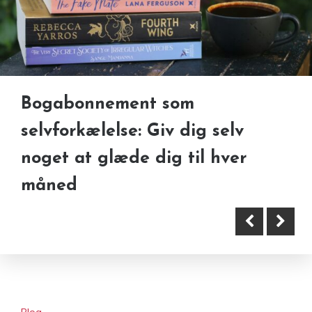
Bogabonnement som
selvforkælelse: Giv dig selv
noget at glæde dig til hver
Fremtidens webdesign: Sådan
måned
ser hjemmesider ud i 2025
Blog