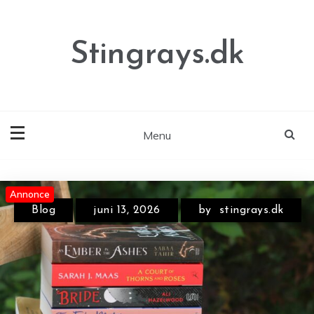
Skip
to
content
Stingrays.dk
Menu
Annonce
Annonce
Blog
juni 13, 2026
by
stingrays.dk