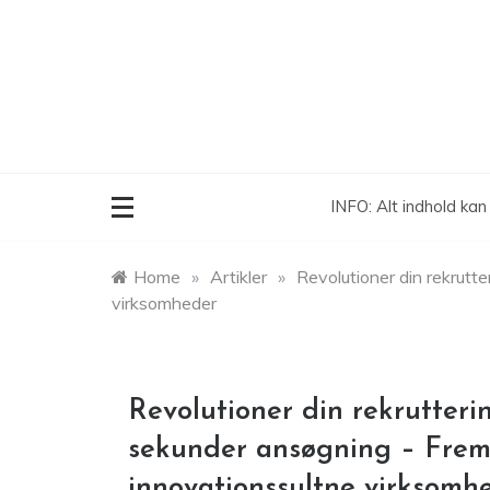
Skip
to
content
INFO: Alt indhold ka
Home
»
Artikler
»
Revolutioner din rekrutt
virksomheder
Revolutioner din rekrutterin
sekunder ansøgning – Fremt
innovationssultne virksomh