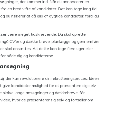
nsøgninger, der kommer ind. Når du annoncerer en
 fra en bred vifte af kandidater. Det kan tage lang tid
du risikerer at gå glip af dygtige kandidater, fordi du
esser være meget tidskrævende. Du skal oprette
nnemgå CV’er og dække breve, planlægge og gennemføre
r skal ansættes. Alt dette kan tage flere uger eller
for både dig og kandidaterne.
s ansøgning
j, der kan revolutionere din rekrutteringsproces. Ideen
t give kandidater mulighed for at præsentere sig selv
lle skrive lange ansøgninger og dækkebreve, får
video, hvor de præsenterer sig selv og fortæller om