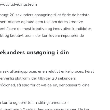
vativ udviklingsteam.
rugt 20 sekunders ansøgning til at finde de bedste
æsentationer og høre dem tale om deres kreative
identificere de mest kreative og innovative kandidater.
kt og kreativt team, der kan levere imponerende
ekunders ansøgning i din
 rekrutteringsproces er en relativt enkel proces. Først
ervenlig platform, der tilbyder 20 sekunders
 rådighed, så sørg for at vælge en, der passer til dine
n konto og oprette en stillingsannonce. I
er at modtage 20 sekunders videoansøgninger. Du kan