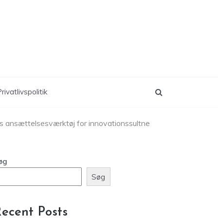
rivatlivspolitik
ns ansættelsesværktøj for innovationssultne
øg
Søg
ecent Posts