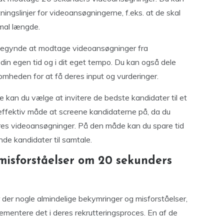
ningslinjer for videoansøgningerne, f.eks. at de skal
mal længde.
u begynde at modtage videoansøgninger fra
n egen tid og i dit eget tempo. Du kan også dele
omheden for at få deres input og vurderinger.
an du vælge at invitere de bedste kandidater til et
effektiv måde at screene kandidaterne på, da du
eres videoansøgninger. På den måde kan du spare tid
nde kandidater til samtale.
misforståelser om 20 sekunders
 der nogle almindelige bekymringer og misforståelser,
ementere det i deres rekrutteringsproces. En af de