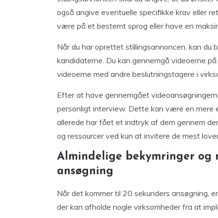
også angive eventuelle specifikke krav eller ret
være på et bestemt sprog eller have en maksi
Når du har oprettet stillingsannoncen, kan d
kandidaterne. Du kan gennemgå videoerne på di
videoerne med andre beslutningstagere i virks
Efter at have gennemgået videoansøgningerne k
personligt interview. Dette kan være en mere 
allerede har fået et indtryk af dem gennem d
og ressourcer ved kun at invitere de mest love
Almindelige bekymringer og 
ansøgning
Når det kommer til 20 sekunders ansøgning, er
der kan afholde nogle virksomheder fra at impl