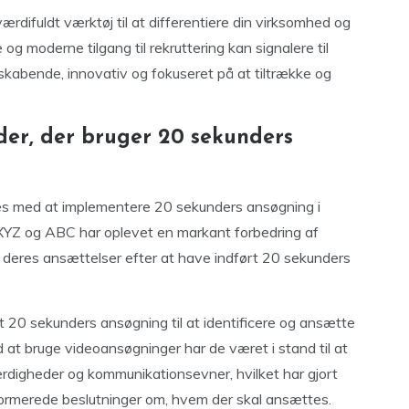
difuldt værktøj til at differentiere din virksomhed og
og moderne tilgang til rekruttering kan signalere til
yskabende, innovativ og fokuseret på at tiltrække og
eder, der bruger 20 sekunders
ces med at implementere 20 sekunders ansøgning i
XYZ og ABC har oplevet en markant forbedring af
af deres ansættelser efter at have indført 20 sekunders
t 20 sekunders ansøgning til at identificere og ansætte
 at bruge videoansøgninger har de været i stand til at
færdigheder og kommunikationsevner, hvilket har gjort
formerede beslutninger om, hvem der skal ansættes.