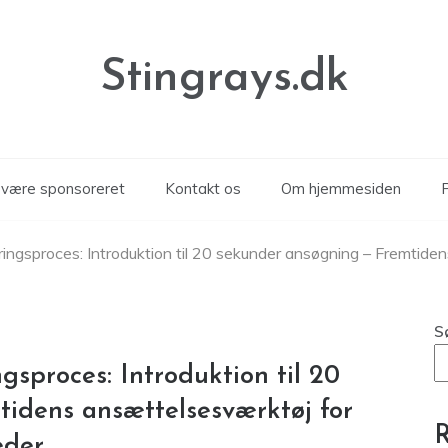
Stingrays.dk
n være sponsoreret
Kontakt os
Om hjemmesiden
P
eringsproces: Introduktion til 20 sekunder ansøgning – Fremtide
S
gsproces: Introduktion til 20
idens ansættelsesværktøj for
R
eder