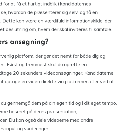
or at få et hurtigt indblik i kandidaternes
e, hvordan de præsenterer sig selv, og få en
. Dette kan være en værdifuld informationskilde, der
t beslutning om, hvem der skal inviteres til samtale.
ers ansøgning?
venlig platform, der gør det nemt for både dig og
en. Først og fremmest skal du oprette en
modtage 20 sekunders videoansøgninger. Kandidaterne
t optage en video direkte via platformen eller ved at
du gennemgå dem på din egen tid og i dit eget tempo.
erne baseret på deres præsentation,
cer. Du kan også dele videoerne med andre
es input og vurderinger.