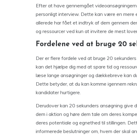
Efter at have gennemgået videoansøgningerne k
personligt interview. Dette kan være en mere 
allerede har fået et indtryk af dem gennem d
og ressourcer ved kun at invitere de mest love
Fordelene ved at bruge 20 s
Der er flere fordele ved at bruge 20 sekunders
kan det hjælpe dig med at spare tid og ressou
læse lange ansøgninger og dækkebreve kan du 
Dette betyder, at du kan komme igennem rekr
kandidater hurtigere.
Derudover kan 20 sekunders ansøgning give dig
dem i aktion og høre dem tale om deres kompet
deres potentiale og egnethed til stillingen. D
informerede beslutninger om, hvem der skal a