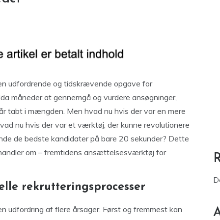
e en udfordrende og tidskrævende opgave for
endda måneder at gennemgå og vurdere ansøgninger,
r går tabt i mængden. Men hvad nu hvis der var en mere
vad nu hvis der var et værktøj, der kunne revolutionere
finde de bedste kandidater på bare 20 sekunder? Dette
andler om – fremtidens ansættelsesværktøj for
D
lle rekrutteringsprocesser
en udfordring af flere årsager. Først og fremmest kan
A