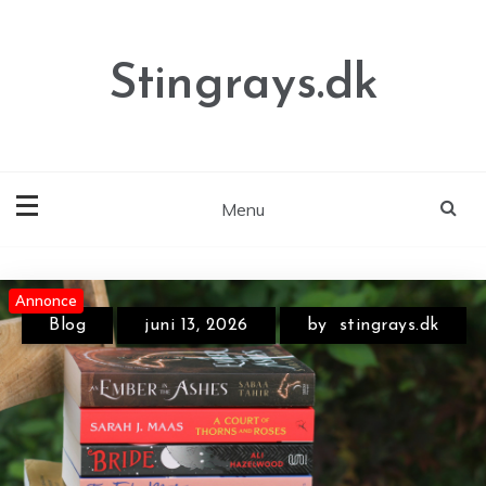
Skip
to
content
Stingrays.dk
Menu
Annonce
Annonce
Blog
juni 13, 2026
by
stingrays.dk