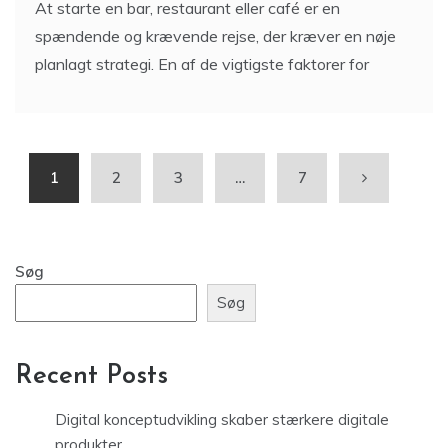
At starte en bar, restaurant eller café er en
spændende og krævende rejse, der kræver en nøje
planlagt strategi. En af de vigtigste faktorer for
1
2
3
…
7
Søg
Søg
Recent Posts
Digital konceptudvikling skaber stærkere digitale
produkter