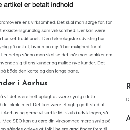
 promovere ens virksomhed. Det skal man sørge for, for
r et eksistensgrundlag som virksomhed. Der kan være
har set traditionelt. Den teknologiske udvikling har
ynlig på nettet, hvor man også har mulighed for at
Det er netop sådan man skal se det, når man snakker om
vende sig til ens kunder og mulige nye kunder. Det
g på både den korte og den lange bane.
nder i Aarhus
 vil det være helt oplagt at være synlig i dette
D
å de lokale med. Det kan være et rigtig godt sted at
 Aarhus og gerne vil sætte lidt skub i udviklingen, så
A
O. Med SEO kan du gøre din virksomhed mere synlig på
n således opleve at folk i højere grad finder frem til