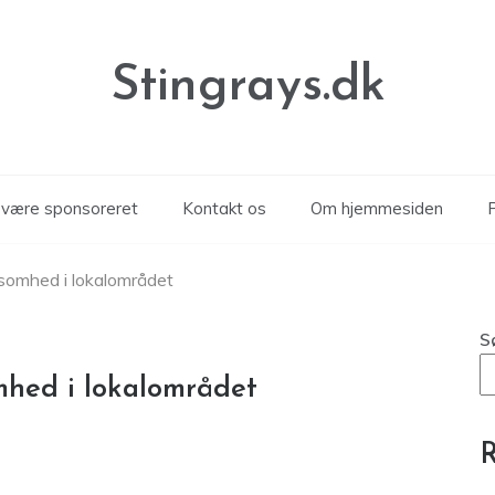
Stingrays.dk
n være sponsoreret
Kontakt os
Om hjemmesiden
P
ksomhed i lokalområdet
S
omhed i lokalområdet
R