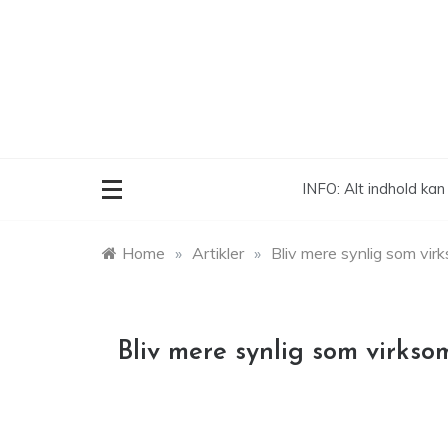
Skip
to
content
INFO: Alt indhold ka
Home
»
Artikler
»
Bliv mere synlig som vir
Bliv mere synlig som virks